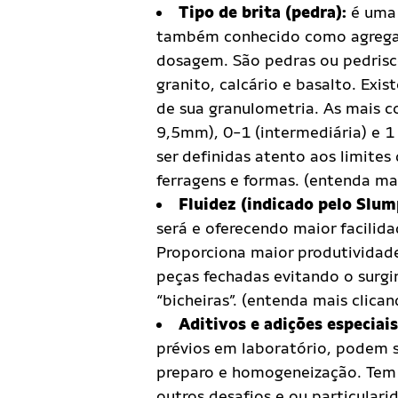
Tipo de brita (pedra):
é uma
também conhecido como agregad
dosagem. São pedras ou pedrisc
granito, calcário e basalto. Exis
de sua granulometria. As mais c
9,5mm), 0-1 (intermediária) e 
ser definidas atento aos limit
ferragens e formas.
(entenda mai
Fluidez (indicado pelo Slum
será e oferecendo maior facili
Proporciona maior produtividad
peças fechadas evitando o surg
“bicheiras”.
(entenda mais clican
Aditivos e adições especiai
prévios em laboratório, podem s
preparo e homogeneização. Tem 
outros desafios e ou particular