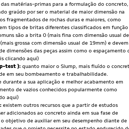
 das matérias-primas para a formulação do concreto,
o graúdo por ser o material de maior dimensão na
os fragmentados de rochas duras e maiores, como
tem tipos de britas diferentes classificados em função
omuns são a brita 0 (mais fina com dimensão usual de
1 (mais grossa com dimensão usual de 19mm) e devem
es de dimensões das peças assim como o espaçamento 
s clicando aqui)
p-test ):
quanto maior o Slump, mais fluído o concre
dade em seu bombeamento e trabalhabilidade.
e durante a sua aplicação e melhor acabamento em
imento de vazios conhecidos popularmente como
do aqui)
s:
existem outros recursos que a partir de estudos
er adicionados ao concreto ainda em sua fase de
o objetivo de auxiliar em seu desempenho diante de
idades que o projeto necessite no estado endurecido d