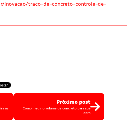
/inovacao/traco-de-concreto-controle-de-
Próximo post
ira as
Como medir o volume de concreto para sua
obra