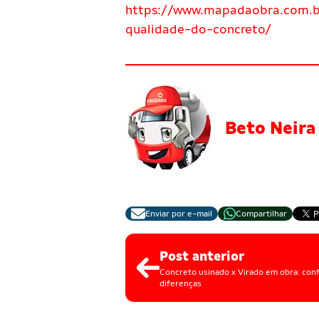
https://www.mapadaobra.com.br
qualidade-do-concreto/
Beto Neira
Enviar por e-mail
Compartilhar
Post anterior
Concreto usinado x Virado em obra: conf
diferenças