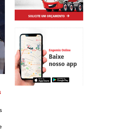
s
s
e