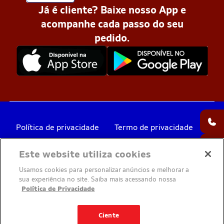
Já é cliente? Baixe nosso App e
acompanhe cada passo do seu
pedido.
Política de privacidade
Termo de privacidade
Este website utiliza cookies
Votorantim Cimentos
Usamos cookies para personalizar anúncios e melhorar a
© Todos os direitos reservados 2026
sua experiência no site. Saiba mais acessando nossa
Política de Privacidade
Ciente