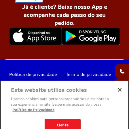
Já é cliente? Baixe nosso App e
acompanhe cada passo do seu
pedido.
Política de privacidade
Termo de privacidade
Este website utiliza cookies
Votorantim Cimentos
Usamos cookies para personalizar anúncios e melhorar a
© Todos os direitos reservados 2026
sua experiência no site. Saiba mais acessando nossa
Política de Privacidade
Ciente