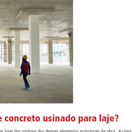
e concreto usinado para laje?
eve fugir dos critérios dos demais elementos estruturais da obra. A co